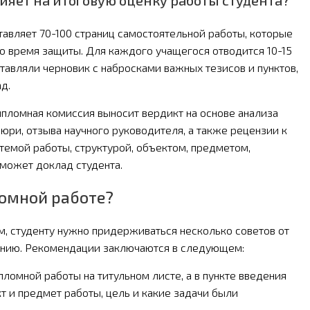
ияет на итоговую оценку работы студента?
тавляет 70-100 страниц самостоятельной работы, которые
во время защиты. Для каждого учащегося отводится 10-15
тавляли черновик с набросками важных тезисов и пунктов,
д.
пломная комиссия выносит вердикт на основе анализа
ри, отзыва научного руководителя, а также рецензии к
темой работы, структурой, объектом, предметом,
может доклад студента.
ломной работе?
, студенту нужно придерживаться несколько советов от
санию. Рекомендации заключаются в следующем:
ломной работы на титульном листе, а в пункте введения
т и предмет работы, цель и какие задачи были