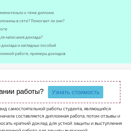
рименительно к теме диплома
ыложены в сети? Помогают ли они?
боте
ля написания доклада?
 доклада и наглядных пособий
пломной работе, примеры докладов
ании работы?
Узнать стоимость
вид самостоятельной работы студента, являющийся
начала составляется дипломная работа, потом отзывы и
росать краткий доклад для устной защиты и выступления
 дипломной работе для защиты выпускной