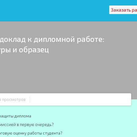
Заказать р
 доклад к дипломной работе:
уры и образец
4 просмотров
 защиты диплома
миссией в первую очередь?
оговую оценку работы студента?